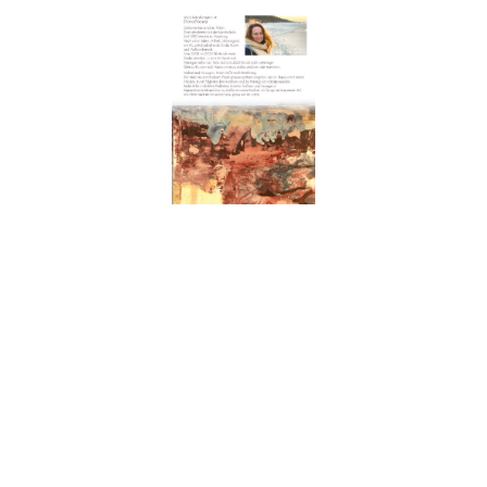
Startseite
Illustration
Portraits Auftragsarbeiten und freie Kunst
Akt- schnelle "Skitzerei"
Sinnliche Malerei